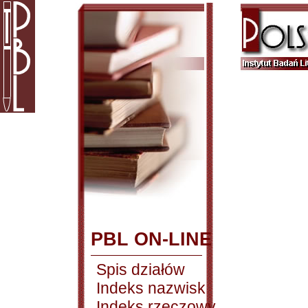
PBL ON-LINE
Spis działów
Indeks nazwisk
Indeks rzeczowy