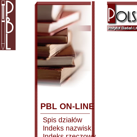
PBL ON-LINE
Spis działów
Indeks nazwisk
Indeks rzeczowy