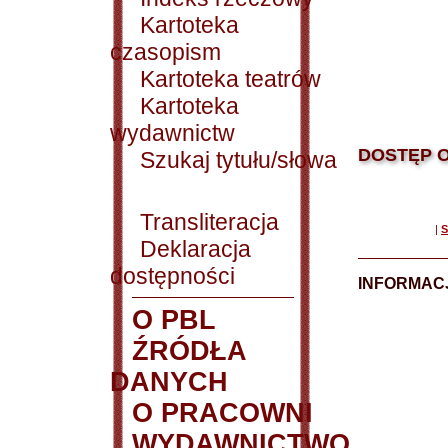
Kartoteka
czasopism
Kartoteka teatrów
Kartoteka
wydawnictw
DOSTĘP O
Szukaj tytułu/słowa
Transliteracja
|
S
Deklaracja
dostępności
INFORMACJ
O PBL
ŹRÓDŁA
DANYCH
O PRACOWNI
WYDAWNICTWO