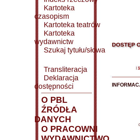
Kartoteka
czasopism
Kartoteka teatrów
Kartoteka
wydawnictw
DOSTĘP O
Szukaj tytułu/słowa
Transliteracja
|
S
Deklaracja
dostępności
INFORMACJ
O PBL
ŹRÓDŁA
DANYCH
O PRACOWNI
WYDAWNICTWO