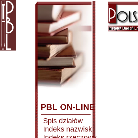
PBL ON-LINE
Spis działów
Indeks nazwisk
Indeks rzeczowy