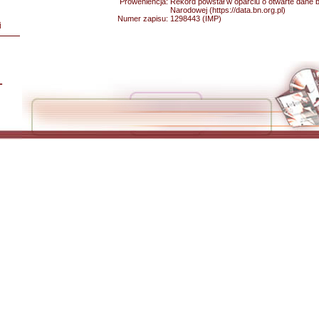
Proweniencja:
Rekord powstał w oparciu o otwarte dane bib
Narodowej (https://data.bn.org.pl)
Numer zapisu:
1298443 (IMP)
i
L