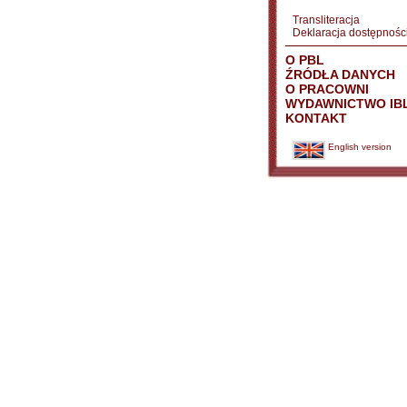
Transliteracja
Deklaracja dostępnośc
O PBL
ŹRÓDŁA DANYCH
O PRACOWNI
WYDAWNICTWO IB
KONTAKT
English version