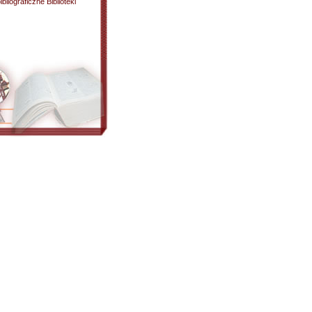
liograficzne Biblioteki