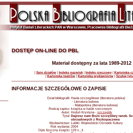
DOSTĘP ON-LINE DO PBL
Materiał dostępny za lata 1989-2012
|
Spis działów
|
Indeks nazwisk
|
Indeks rzeczowy
|
Kartoteka 
|
Kartoteka teatrów
|
Kartoteka wydawnictw
|
Szukaj tyt
INFORMACJE SZCZEGÓŁOWE O ZAPISIE
Dział bibliografii:
Hasła szczegółowe (literatura polska)
- Literatura ludowa
- Małopolska (literatura ludowa)
Rodzaj zapisu:
książka w haśle rzeczowym
Autor:
Hoduń Krystyna -
szczegóły
Tytuł:
Dajżesz nam Boże szczęśliwy ranek. S
obrzędowych z Rozkopaczewa
Wydawnictwo:
Lublin: Wojewódzki Ośrodek Kultury
Rok wydania:
2004
Opis fizyczny książki:
129 s., il.