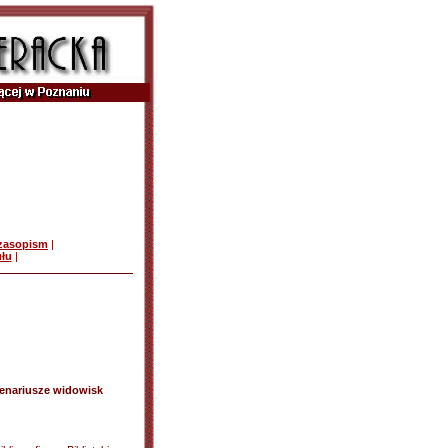
czasopism
|
ułu
|
cenariusze widowisk