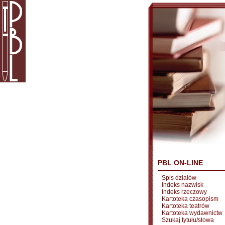
PBL ON-LINE
Spis działów
Indeks nazwisk
Indeks rzeczowy
Kartoteka czasopism
Kartoteka teatrów
Kartoteka wydawnictw
Szukaj tytułu/słowa