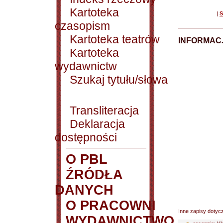
Kartoteka
|
S
czasopism
Kartoteka teatrów
INFORMACJ
Kartoteka
wydawnictw
Szukaj tytułu/słowa
Transliteracja
Deklaracja
dostępności
O PBL
ŹRÓDŁA
DANYCH
O PRACOWNI
Inne zapisy dotyc
WYDAWNICTWO