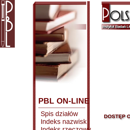
PBL ON-LINE
Spis działów
DOSTĘP O
Indeks nazwisk
Indeks rzeczowy