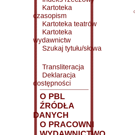
Kartoteka
czasopism
Kartoteka teatrów
Kartoteka
wydawnictw
Szukaj tytułu/słowa
Transliteracja
Deklaracja
dostępności
O PBL
ŹRÓDŁA
DANYCH
O PRACOWNI
WYDAWNICTWO