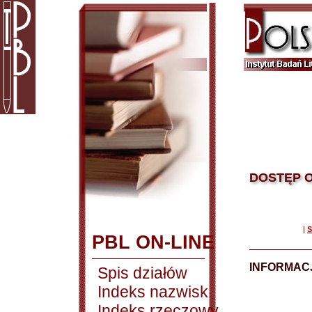
DOSTĘP O
|
S
PBL ON-LINE
INFORMACJ
Spis działów
Indeks nazwisk
Indeks rzeczowy