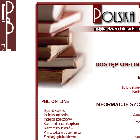
DOSTĘP ON-LIN
|
Spis dział
|
Kart
PBL ON-LINE
INFORMACJE SZC
Spis działów
Dział
Indeks nazwisk
Indeks rzeczowy
Rod
Kartoteka czasopism
Kartoteka teatrów
Kartoteka wydawnictw
Szukaj tytułu/słowa
Nu