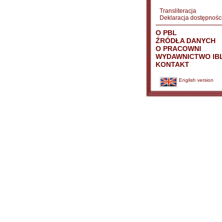
Transliteracja
Deklaracja dostępnośc
O PBL
ŹRÓDŁA DANYCH
O PRACOWNI
WYDAWNICTWO IB
KONTAKT
English version