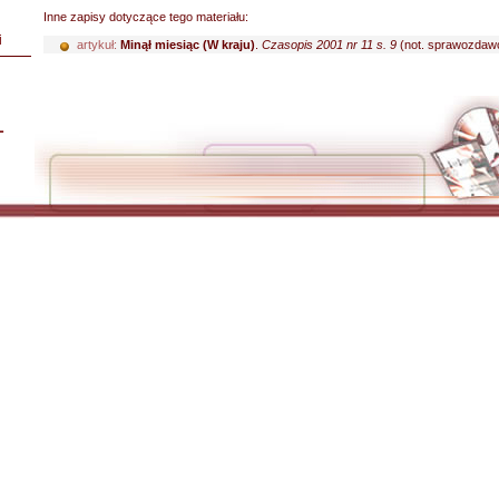
Inne zapisy dotyczące tego materiału:
i
artykuł:
Minął miesiąc (W kraju)
.
Czasopis 2001 nr 11 s. 9
(not. sprawozdawc
L