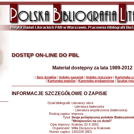
DOSTĘP ON-LINE DO PBL
Materiał dostępny za lata 1989-2012
|
Spis działów
|
Indeks nazwisk
|
Indeks rzeczowy
|
Kartoteka 
|
Kartoteka teatrów
|
Kartoteka wydawnictw
|
Szukaj tyt
INFORMACJE SZCZEGÓŁOWE O ZAPISIE
Dział bibliografii:
Literatury obce
- Literatura białoruska
- Literatura współczesna (białoruska)
Rodzaj zapisu:
impreza.
Tytuł:
Sesja poświęcona polskim Białousinom
"Mniejszości na co dzień"
Opis imprezy:
Kraków, 20 X 2001
Organizator:
Willa Decjusza w Krakowie
Numer zapisu:
1301030 (BD)