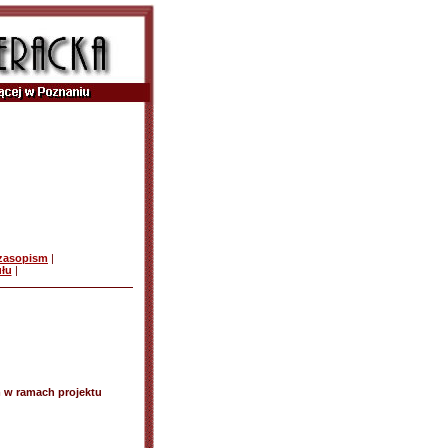
czasopism
|
ułu
|
 w ramach projektu