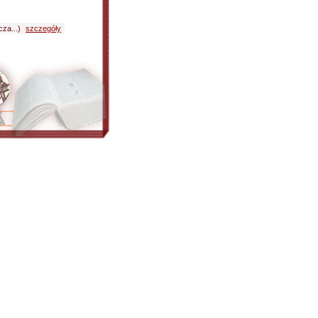
za...)
szczegóły