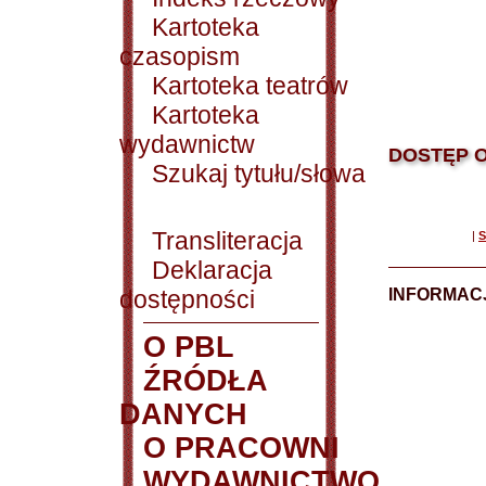
Kartoteka
czasopism
Kartoteka teatrów
Kartoteka
wydawnictw
DOSTĘP O
Szukaj tytułu/słowa
Transliteracja
|
S
Deklaracja
dostępności
INFORMACJ
O PBL
ŹRÓDŁA
DANYCH
O PRACOWNI
WYDAWNICTWO