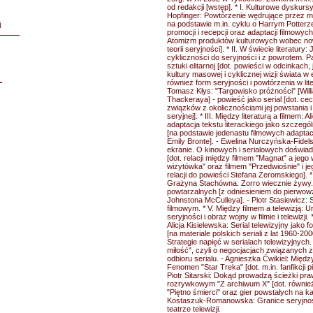
od redakcji [wstęp]. * I. Kulturowe dyskurs
Hopfinger: Powtórzenie wędrujące przez me
na podstawie m.in. cyklu o Harrym Potterz
i
promocji i recepcji oraz adaptacji filmowy
Atomizm produktów kulturowych wobec now
teorii seryjności]. * II. W świecie literatur
cykliczności do seryjności i z powrotem. 
sztuki elitarnej [dot. powieści w odcinkach, 
kultury masowej i cyklicznej wizji świata 
L
również form seryjności i powtórzenia w lit
Tomasz Kłys: "Targowisko próżności" [Wil
Thackeraya] - powieść jako serial [dot. ce
związków z okolicznościami jej powstania i 
seryjnej]. * III. Między literaturą a filmem: 
adaptacja tekstu literackiego jako szczegó
[na podstawie jedenastu filmowych adapta
Emily Bronte]. - Ewelina Nurczyńska-Fidel
ekranie. O kinowych i serialowych doświad
[dot. relacji między filmem "Magnat" a jego 
wizytówka" oraz filmem "Przedwiośnie" i je
relacji do powieści Stefana Żeromskiego]. * 
Grażyna Stachówna: Zorro wiecznie żywy.
powtarzalnych [z odniesieniem do pierwowzo
Johnstona McCulleya]. - Piotr Stasiewicz:
filmowym. * V. Między filmem a telewizją: U
seryjności i obraz wojny w filmie i telewizji. 
Alicja Kisielewska: Serial telewizyjny jako f
[na materiale polskich seriali z lat 1960-20
Strategie napięć w serialach telewizyjnych.
miłość", czyli o negocjacjach związanych z
odbioru serialu. - Agnieszka Ćwikiel: Między
Fenomen "Star Treka" [dot. m.in. fanfikcji pi
Piotr Sitarski: Dokąd prowadzą ścieżki pra
rozrywkowym "Z archiwum X" [dot. również
"Piętno śmierci" oraz gier powstałych na ka
Kostaszuk-Romanowska: Granice seryjnośc
teatrze telewizji.