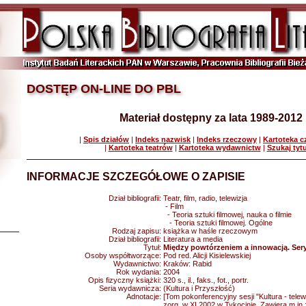
DOSTĘP ON-LINE DO PBL
Materiał dostępny za lata 1989-2012
|
Spis działów
|
Indeks nazwisk
|
Indeks rzeczowy
|
Kartoteka 
|
Kartoteka teatrów
|
Kartoteka wydawnictw
|
Szukaj tyt
INFORMACJE SZCZEGÓŁOWE O ZAPISIE
Dział bibliografii:
Teatr, film, radio, telewizja
- Film
- Teoria sztuki filmowej, nauka o filmie
- Teoria sztuki filmowej. Ogólne
Rodzaj zapisu:
książka w haśle rzeczowym
Dział bibliografii:
Literatura a media
Tytuł:
Między powtórzeniem a innowacją. Sery
Osoby współtworzące:
Pod red. Alicji Kisielewskiej
Wydawnictwo:
Kraków: Rabid
Rok wydania:
2004
Opis fizyczny książki:
320 s., il., faks., fot., portr.
Seria wydawnicza:
(Kultura i Przyszłość)
Adnotacje:
[Tom pokonferencyjny sesji "Kultura - telewi
zorg. w XI 2002 w Tykocinie. Zawiera m.in.: