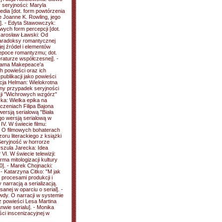
y seryjności: Maryla
dia [dot. form powtórzenia
e Joanne K. Rowling, jego
ch]. - Edyta Stawowczyk:
ych form percepcji [dot.
y: Jarosław Ławski: Od
Paradoksy romantycznej
jej źródeł i elementów
w epoce romantyzmu; dot.
eraturze współczesnej]. -
liama Makepeace'a
ch powieści oraz ich
publikacji jako powieści
Alicja Helman: Wielokrotna
lny przypadek seryjności
cji "Wichrowych wzgórz"
ska: Wielka epika na
czeniach Filipa Bajona
wersją serialową "Biała
go wersją serialową w
IV. W świecie filmu:
 O filmowych bohaterach
ru literackiego z książki
 Seryjność w horrorze
rszula Jarecka: Idea
* VI. W świecie telewizji:
orma mitologizacji kultury
00]. - Marek Chojnacki:
 - Katarzyna Citko: "M jak
 procesami produkcji i
 narracją a serializacją.
sanej w oparciu o serial]. -
wdy. O narracji w systemie
 powieści Lesa Martina
nwie serialu]. - Monika
i inscenizacyjnej w