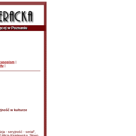
czasopism
|
ułu
|
jność w kulturze
zja - seryjność - serial",
] Alicja Kisielewska: Słowo