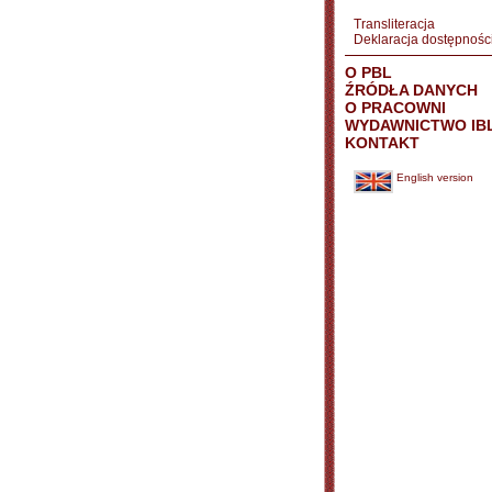
Transliteracja
Deklaracja dostępnośc
O PBL
ŹRÓDŁA DANYCH
O PRACOWNI
WYDAWNICTWO IB
KONTAKT
English version