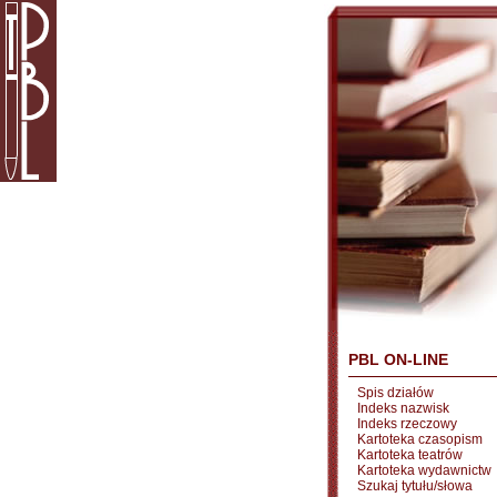
PBL ON-LINE
Spis działów
Indeks nazwisk
Indeks rzeczowy
Kartoteka czasopism
Kartoteka teatrów
Kartoteka wydawnictw
Szukaj tytułu/słowa