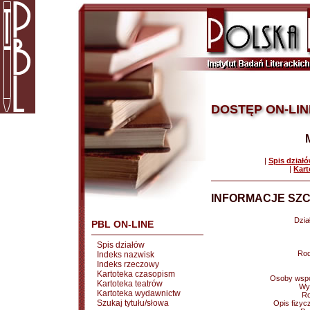
DOSTĘP ON-LIN
|
Spis dział
|
Kart
INFORMACJE SZC
Dział
PBL ON-LINE
Spis działów
Rod
Indeks nazwisk
Indeks rzeczowy
Kartoteka czasopism
Osoby wspó
Kartoteka teatrów
Wy
Kartoteka wydawnictw
Ro
Szukaj tytułu/słowa
Opis fizyc