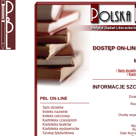
DOSTĘP ON-LIN
|
Spis dział
|
Kart
INFORMACJE SZC
Dział
PBL ON-LINE
Rod
Spis działów
Indeks nazwisk
Osoby wspó
Indeks rzeczowy
Kartoteka czasopism
Kartoteka teatrów
Wy
Kartoteka wydawnictw
Ro
Szukaj tytułu/słowa
Opis fizyc