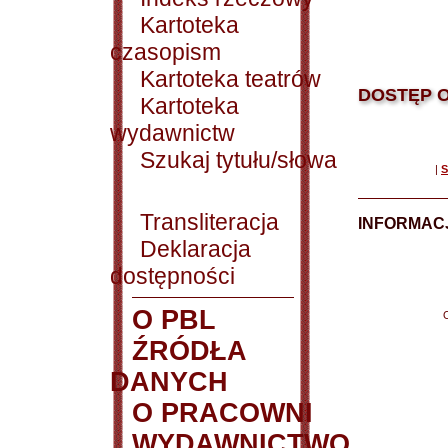
Kartoteka
czasopism
Kartoteka teatrów
DOSTĘP O
Kartoteka
wydawnictw
Szukaj tytułu/słowa
|
S
Transliteracja
INFORMACJ
Deklaracja
dostępności
O PBL
ŹRÓDŁA
DANYCH
O PRACOWNI
WYDAWNICTWO