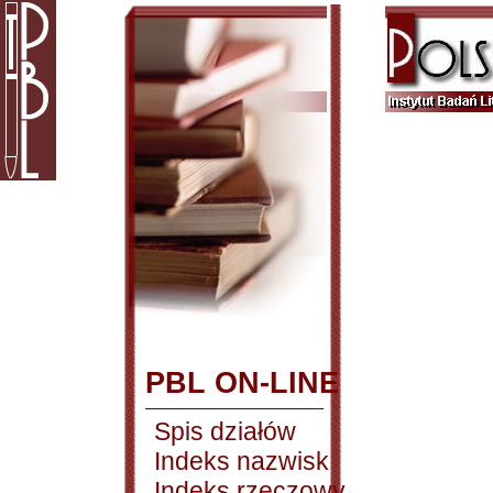
PBL ON-LINE
Spis działów
Indeks nazwisk
Indeks rzeczowy