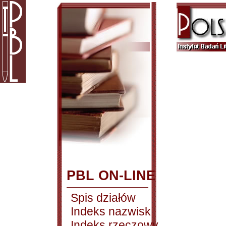
PBL ON-LINE
Spis działów
Indeks nazwisk
Indeks rzeczowy