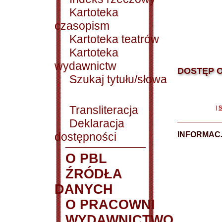
Kartoteka
czasopism
Kartoteka teatrów
Kartoteka
wydawnictw
DOSTĘP O
Szukaj tytułu/słowa
Transliteracja
|
S
Deklaracja
dostępności
INFORMACJ
O PBL
ŹRÓDŁA
DANYCH
O PRACOWNI
WYDAWNICTWO