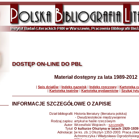
DOSTĘP ON-LINE DO PBL
Materiał dostępny za lata 1989-2012
|
Spis działów
|
Indeks nazwisk
|
Indeks rzeczowy
|
Kartoteka 
|
Kartoteka teatrów
|
Kartoteka wydawnictw
|
Szukaj tyt
INFORMACJE SZCZEGÓŁOWE O ZAPISIE
Dział bibliografii:
Historia literatury (literatura polska)
- Dwudziestolecie międzywojenne
Rodzaj zapisu:
artykuł w haśle rzeczowym
Autor:
Wrzesiński Wojciech -
szczegóły
Tytuł:
O kulturze Olsztyna w latach 1920-1939
Adnotacje:
[w ks. zb.:] Olsztyn 1353-2003. Praca zbio
Achremczyka i Władysława Ogrodzińskiego