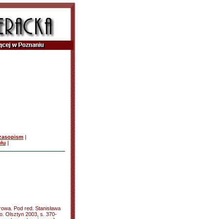
czasopism
|
ułu
|
rowa. Pod red. Stanisława
. Olsztyn 2003, s. 370-