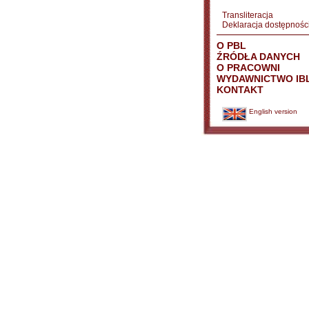
Transliteracja
Deklaracja dostępnośc
O PBL
ŹRÓDŁA DANYCH
O PRACOWNI
WYDAWNICTWO IB
KONTAKT
English version