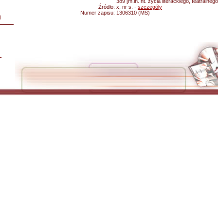
389 [m.in. nt. życia literackiego, teatraln
Źródło:
x, nr s. -
szczegóły
Numer zapisu:
1306310 (MS)
i
L