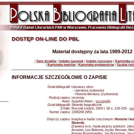
DOSTĘP ON-LINE DO PBL
Materiał dostępny za lata 1989-2012
|
Spis działów
|
Indeks nazwisk
|
Indeks rzeczowy
|
Kartoteka 
|
Kartoteka teatrów
|
Kartoteka wydawnictw
|
Szukaj tyt
INFORMACJE SZCZEGÓŁOWE O ZAPISIE
Dział bibliografii:
Literatury obce
- Literatura żydowska
- Historia literatury (żydowska)
Rodzaj zapisu:
recenzja
Autor:
Sygulski Adam -
szczegóły
Dział bibliografii:
Słowniki biograficzne
Źródło:
Rocznik Łódzki, 2003 t. 50 s. 219-226 -
sz
Numer zapisu:
1308268 (MS)
Dotyczy zapisu:
książka w haśle rzeczowym:
Historia i k
Słownik
,
[Zawiera m.in. hasła pisarzy polskich: Ja
Arnstein, Leo Belmont, Izydor Berman, Mic
Roman Brandstaetter, Jan Brzechwa, Jan 