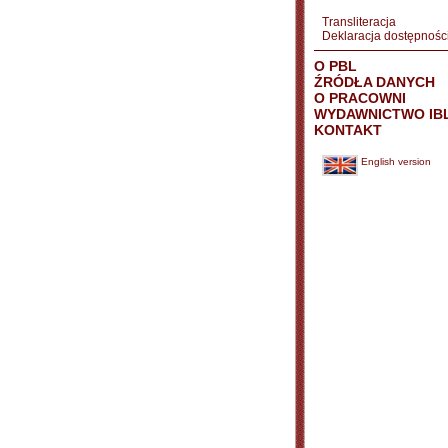
Transliteracja
Deklaracja dostępnośc
O PBL
ŹRÓDŁA DANYCH
O PRACOWNI
WYDAWNICTWO IB
KONTAKT
English version