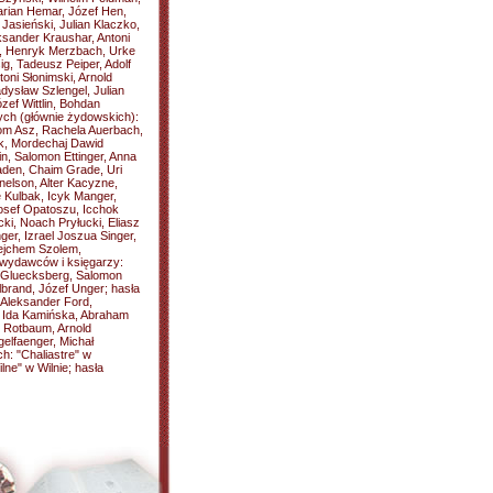
rian Hemar, Józef Hen,
asieński, Julian Klaczko,
sander Kraushar, Antoni
i, Henryk Merzbach, Urke
g, Tadeusz Peiper, Adolf
oni Słonimski, Arnold
adysław Szlengel, Julian
ef Wittlin, Bohdan
ych (głównie żydowskich):
om Asz, Rachela Auerbach,
k, Mordechaj Dawid
in, Salomon Ettinger, Anna
aden, Chaim Grade, Uri
elson, Alter Kacyzne,
 Kulbak, Icyk Manger,
osef Opatoszu, Icchok
cki, Noach Pryłucki, Eliasz
er, Izrael Joszua Singer,
lejchem Szolem,
 wydawców i księgarzy:
 Gluecksberg, Salomon
brand, Józef Unger; hasła
, Aleksander Ford,
, Ida Kamińska, Abraham
 Rotbaum, Arnold
elfaenger, Michał
ch: "Chaliastre" w
ne" w Wilnie; hasła