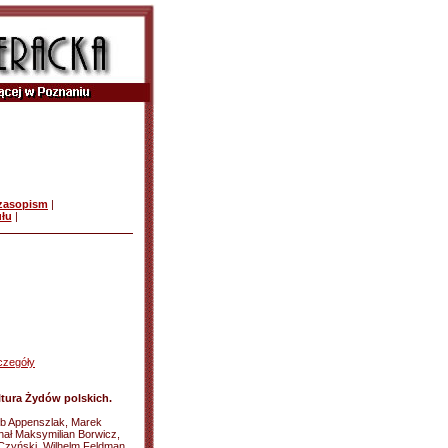
czasopism
|
ułu
|
czegóły
ultura Żydów polskich.
kub Appenszlak, Marek
hał Maksymilian Borwicz,
Czyński, Wilhelm Feldman,