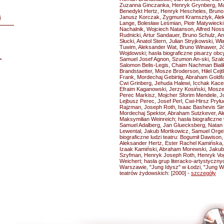
Zuzanna Ginczanka, Henryk Grynberg, Ma
Benedykt Hertz, Henryk Hescheles, Bruno J
Janusz Korczak, Zygmunt Kramsztyk, Alek
i
Lange, Bolesław Leśmian, Piotr Matywieck
Nachalnik, Wojciech Natanson, Alfred Nossi
Rudnicki, Artur Sandauer, Bruno Schulz, Ant
Słucki, Anatol Stern, Julian Stryjkowski, Wł
Tuwim, Aleksander Wat, Bruno Winawer, Józ
Wojdowski; hasła biograficzne pisarzy obc
L
Samuel Josef Agnon, Szumon An-ski, Szal
Salomon Belis-Legis, Chaim Nachman Biali
Brandstaetter, Mosze Broderson, Hilel Cejtl
Frank, Mordechaj Gebirtig, Abraham Goldf
Cwi Grinberg, Jehuda Halewi, Icchak Kacen
Efraim Kaganowski, Jerzy Kosiński, Mosze
Perec Markisz, Mojcher Sforim Mendele, J
Lejbusz Perec, Josef Perl, Cwi-Hirsz Pryłu
Rajzman, Joseph Roth, Isaac Bashevis Sing
Mordechaj Spektor, Abraham Sutzkever, A
Maksymilian Weinreich; hasła biograficzne
Samuel Adalberg, Jan Gluecksberg, Natan
Lewental, Jakub Mortkowicz, Samuel Orgel
biograficzne ludzi teatru: Bogumił Dawison
Aleksander Hertz, Ester Rachel Kamińska
Izaak Kamiński, Abraham Morewski, Jakub
Szyfman, Henryk Joseph Roth, Henryk Vog
Weichert; hasła grup literacko-artystyczny
Warszawie, "Jung Idysz" w Łodzi, "Jung Wil
teatrów żydowskich: [2000] -
szczegóły