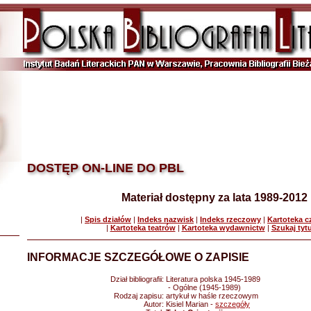
DOSTĘP ON-LINE DO PBL
Materiał dostępny za lata 1989-2012
|
Spis działów
|
Indeks nazwisk
|
Indeks rzeczowy
|
Kartoteka 
|
Kartoteka teatrów
|
Kartoteka wydawnictw
|
Szukaj tyt
INFORMACJE SZCZEGÓŁOWE O ZAPISIE
Dział bibliografii:
Literatura polska 1945-1989
- Ogólne (1945-1989)
Rodzaj zapisu:
artykuł w haśle rzeczowym
Autor:
Kisiel Marian -
szczegóły