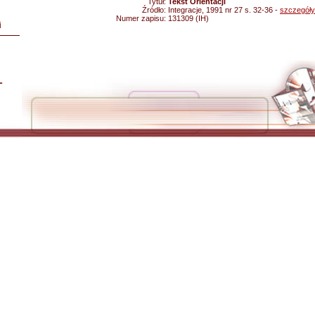
Tytuł:
Tekst Orientacji
Źródło:
Integracje, 1991 nr 27 s. 32-36 -
szczegóły
Numer zapisu:
131309 (IH)
i
L