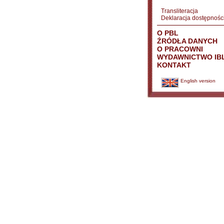
Transliteracja
Deklaracja dostępnośc
O PBL
ŹRÓDŁA DANYCH
O PRACOWNI
WYDAWNICTWO IB
KONTAKT
English version