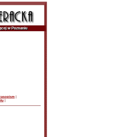
czasopism
|
ułu
|