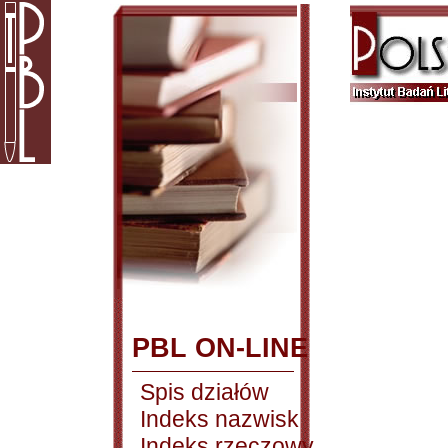
PBL ON-LINE
Spis działów
Indeks nazwisk
Indeks rzeczowy