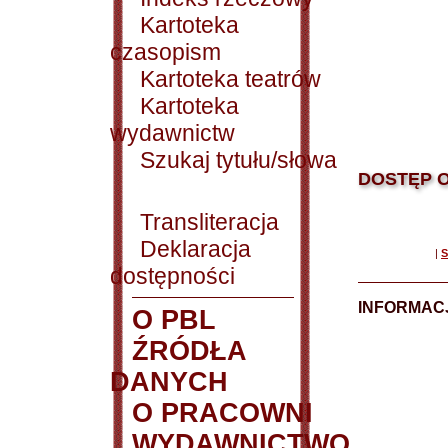
Kartoteka
czasopism
Kartoteka teatrów
Kartoteka
wydawnictw
Szukaj tytułu/słowa
DOSTĘP O
Transliteracja
Deklaracja
|
S
dostępności
INFORMACJ
O PBL
ŹRÓDŁA
DANYCH
O PRACOWNI
WYDAWNICTWO