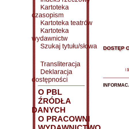
Kartoteka
czasopism
Kartoteka teatrów
Kartoteka
wydawnictw
Szukaj tytułu/słowa
DOSTĘP O
Transliteracja
|
S
Deklaracja
dostępności
INFORMACJ
O PBL
ŹRÓDŁA
DANYCH
O PRACOWNI
WYDAWNICTWO