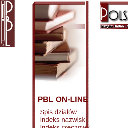
PBL ON-LINE
Spis działów
Indeks nazwisk
Indeks rzeczowy