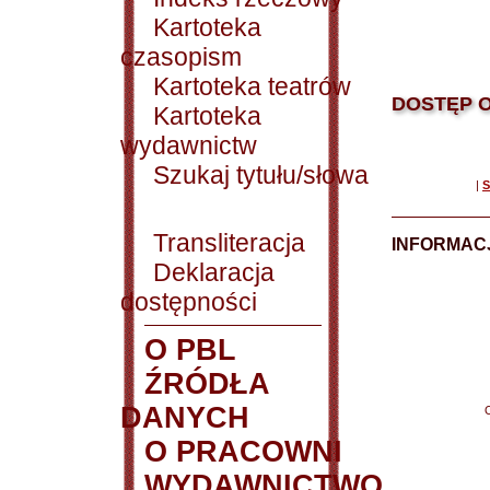
Kartoteka
czasopism
Kartoteka teatrów
DOSTĘP O
Kartoteka
wydawnictw
Szukaj tytułu/słowa
|
S
Transliteracja
INFORMACJ
Deklaracja
dostępności
O PBL
ŹRÓDŁA
DANYCH
O PRACOWNI
WYDAWNICTWO