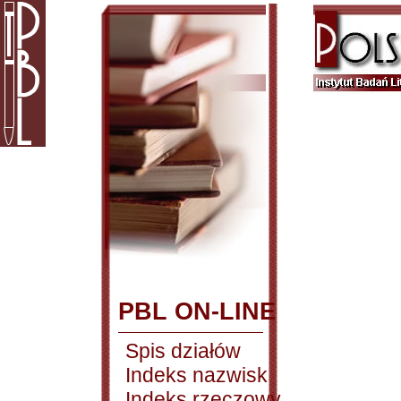
PBL ON-LINE
Spis działów
Indeks nazwisk
Indeks rzeczowy