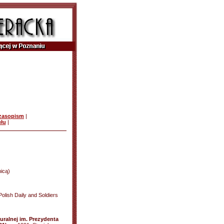
czasopism
|
ułu
|
nicą)
Polish Daily and Soldiers
uralnej im. Prezydenta