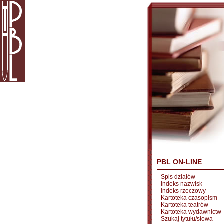
PBL ON-LINE
Spis działów
Indeks nazwisk
Indeks rzeczowy
Kartoteka czasopism
Kartoteka teatrów
Kartoteka wydawnictw
Szukaj tytułu/słowa