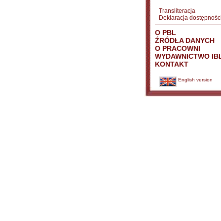
Transliteracja
Deklaracja dostępnośc
O PBL
ŹRÓDŁA DANYCH
O PRACOWNI
WYDAWNICTWO IB
KONTAKT
English version