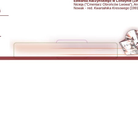
Edwarda Raczyńskiego w Londynie (19
Nicieja ("Cmentarz Obrońców Lwowa"), An
Nowak - red.
Kwartalnika Kresowego
[1991
i
L