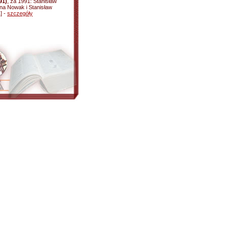
91)
, za 1991: Stanisław
na Nowak i Stanisław
] -
szczegóły