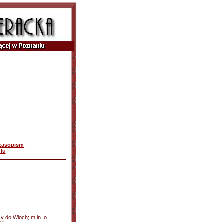
czasopism
|
ułu
|
ży do Włoch; m.in. o