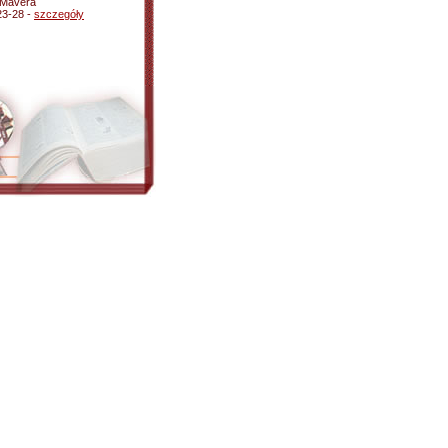
i Mavera
 23-28 -
szczegóły