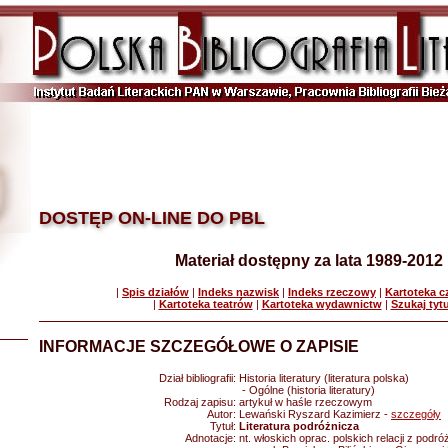
DOSTĘP ON-LINE DO PBL
Materiał dostępny za lata 1989-2012
|
Spis działów
|
Indeks nazwisk
|
Indeks rzeczowy
|
Kartoteka 
|
Kartoteka teatrów
|
Kartoteka wydawnictw
|
Szukaj tyt
INFORMACJE SZCZEGÓŁOWE O ZAPISIE
Dział bibliografii:
Historia literatury (literatura polska)
- Ogólne (historia literatury)
Rodzaj zapisu:
artykuł w haśle rzeczowym
Autor:
Lewański Ryszard Kazimierz -
szczegóły
Tytuł:
Literatura podróżnicza
Adnotacje:
nt. włoskich oprac. polskich relacji z podró