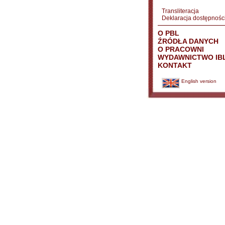
Transliteracja
Deklaracja dostępnośc
O PBL
ŹRÓDŁA DANYCH
O PRACOWNI
WYDAWNICTWO IB
KONTAKT
English version