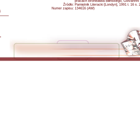
pracach Bronisława Bilińskiego, Giovannn
Źródło:
Pamiętnik Literacki [Londyn], 1991 t. 16 s.
Numer zapisu:
134616 (AW)
i
L