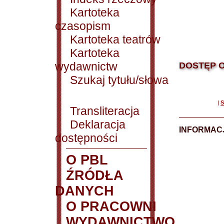
Kartoteka
czasopism
Kartoteka teatrów
Kartoteka
wydawnictw
DOSTĘP O
Szukaj tytułu/słowa
|
S
Transliteracja
Deklaracja
INFORMACJ
dostępności
O PBL
ŹRÓDŁA
DANYCH
O PRACOWNI
WYDAWNICTWO