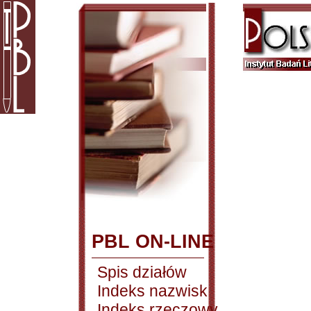
PBL ON-LINE
Spis działów
Indeks nazwisk
Indeks rzeczowy