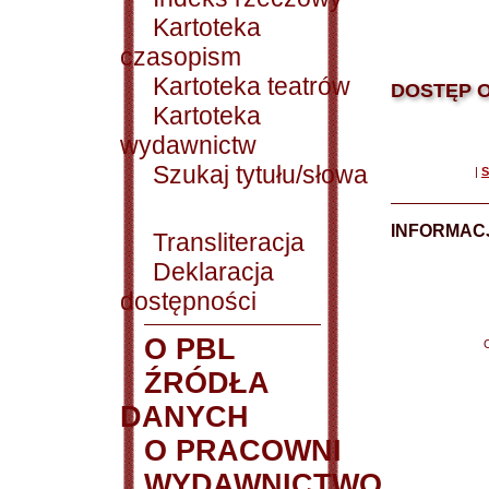
Kartoteka
czasopism
Kartoteka teatrów
DOSTĘP O
Kartoteka
wydawnictw
Szukaj tytułu/słowa
|
S
INFORMACJ
Transliteracja
Deklaracja
dostępności
O PBL
ŹRÓDŁA
DANYCH
O PRACOWNI
WYDAWNICTWO