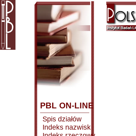
PBL ON-LINE
Spis działów
Indeks nazwisk
Indeks rzeczowy