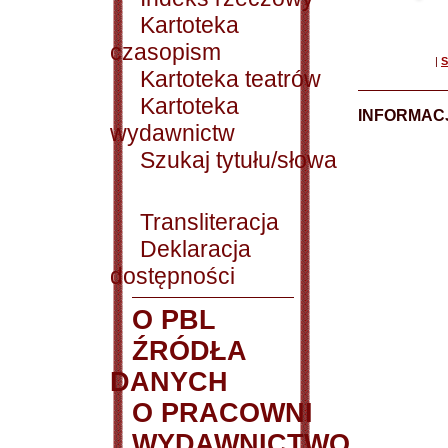
Kartoteka
czasopism
|
S
Kartoteka teatrów
Kartoteka
INFORMACJ
wydawnictw
Szukaj tytułu/słowa
Transliteracja
Deklaracja
dostępności
O PBL
ŹRÓDŁA
DANYCH
O PRACOWNI
WYDAWNICTWO