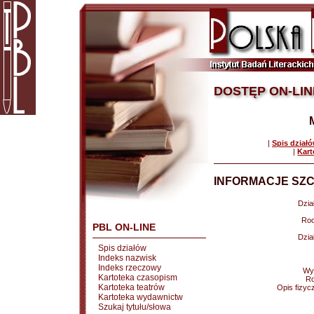
DOSTĘP ON-LIN
|
Spis dział
|
Kart
INFORMACJE SZC
Dział
Rod
PBL ON-LINE
Dział
Spis działów
Indeks nazwisk
Indeks rzeczowy
Wy
Kartoteka czasopism
Ro
Kartoteka teatrów
Opis fizyc
Kartoteka wydawnictw
Szukaj tytułu/słowa