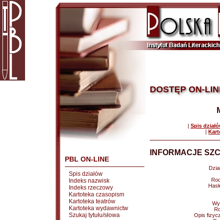
DOSTĘP ON-LIN
|
Spis dział
|
Kart
INFORMACJE SZC
PBL ON-LINE
Dział
Spis działów
Rod
Indeks nazwisk
Hasł
Indeks rzeczowy
Kartoteka czasopism
Kartoteka teatrów
Wy
Kartoteka wydawnictw
Ro
Szukaj tytułu/słowa
Opis fizyc