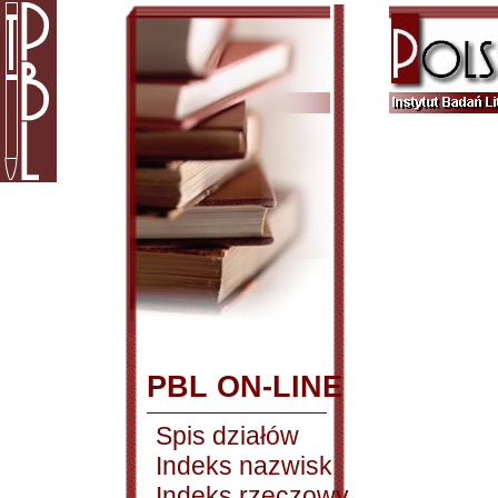
PBL ON-LINE
Spis działów
Indeks nazwisk
Indeks rzeczowy