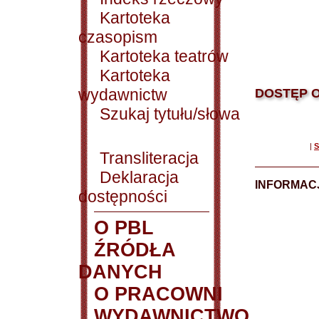
Kartoteka
czasopism
Kartoteka teatrów
Kartoteka
wydawnictw
DOSTĘP O
Szukaj tytułu/słowa
|
S
Transliteracja
Deklaracja
INFORMACJ
dostępności
O PBL
ŹRÓDŁA
DANYCH
O PRACOWNI
WYDAWNICTWO