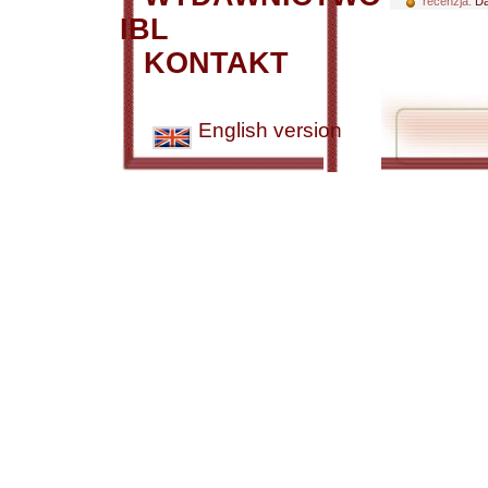
recenzja:
Dą
IBL
KONTAKT
English version