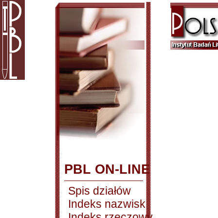
PBL ON-LINE
Spis działów
Indeks nazwisk
Indeks rzeczowy