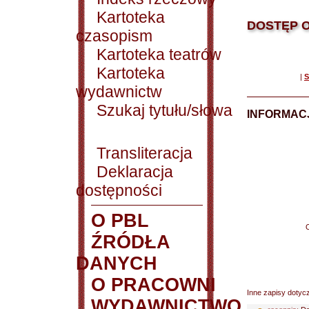
Kartoteka
DOSTĘP O
czasopism
Kartoteka teatrów
Kartoteka
|
S
wydawnictw
Szukaj tytułu/słowa
INFORMACJ
Transliteracja
Deklaracja
dostępności
O PBL
ŹRÓDŁA
DANYCH
O PRACOWNI
Inne zapisy dotyc
WYDAWNICTWO