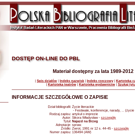
DOSTĘP ON-LINE DO PBL
Materiał dostępny za lata 1989-2012
|
Spis działów
|
Indeks nazwisk
|
Indeks rzeczowy
|
Kartoteka 
|
Kartoteka teatrów
|
Kartoteka wydawnictw
|
Szukaj tyt
INFORMACJE SZCZEGÓŁOWE O ZAPISIE
Dział bibliografii:
Życie literackie
- Festiwale, konferencje, narady, ... (życie 
Rodzaj zapisu:
artykuł o imprezie
Autor:
Sikora Władysław -
szczegóły
Tytuł:
Najazd na Brzeg
Adnotacje:
spraw.
Źródło:
Zwrot, 1991 nr 12 s. 44-45 -
szczegóły
Numer zapisu:
136494 (AW)