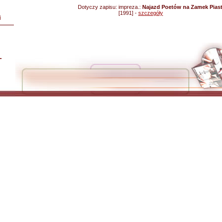
Dotyczy zapisu:
impreza.:
Najazd Poetów na Zamek Piast
[1991] -
szczegóły
i
L