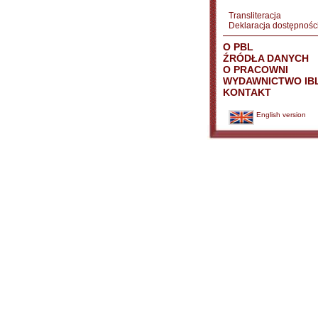
Transliteracja
Deklaracja dostępnośc
O PBL
ŹRÓDŁA DANYCH
O PRACOWNI
WYDAWNICTWO IB
KONTAKT
English version