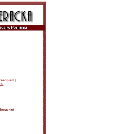
czasopism
|
ułu
|
literackie)