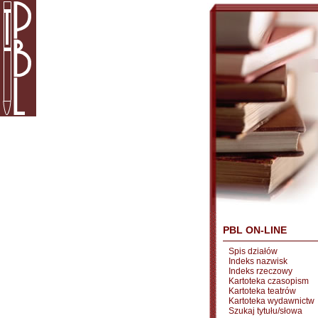
PBL ON-LINE
Spis działów
Indeks nazwisk
Indeks rzeczowy
Kartoteka czasopism
Kartoteka teatrów
Kartoteka wydawnictw
Szukaj tytułu/słowa