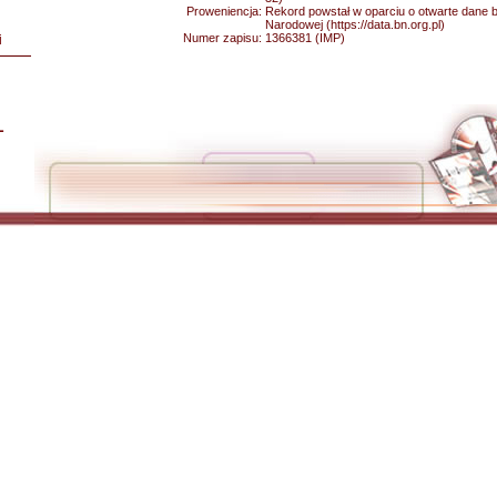
Proweniencja:
Rekord powstał w oparciu o otwarte dane bib
Narodowej (https://data.bn.org.pl)
Numer zapisu:
1366381 (IMP)
i
L