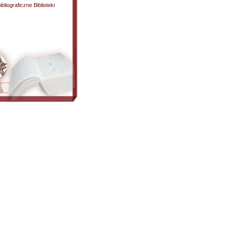
liograficzne Biblioteki