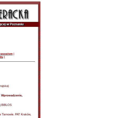
czasopism
|
ułu
|
rajska)
u. Wprowadzenie,
ej BIBLOS
w Tarnowie. PAT Kraków,