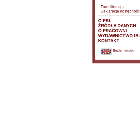
Transliteracja
Deklaracja dostępnośc
O PBL
ŹRÓDŁA DANYCH
O PRACOWNI
WYDAWNICTWO IB
KONTAKT
English version