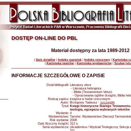
DOSTĘP ON-LINE DO PBL
Materiał dostępny za lata 1989-2012
|
Spis działów
|
Indeks nazwisk
|
Indeks rzeczowy
|
Kartoteka 
|
Kartoteka teatrów
|
Kartoteka wydawnictw
|
Szukaj tyt
INFORMACJE SZCZEGÓŁOWE O ZAPISIE
Dział bibliografii:
Literatury obce
- Literatura hebrajska
- Biblia (Testamentum Vetus)
- Opracowania ogólne (książki, Biblia heb
Rodzaj zapisu:
książka w haśle rzeczowym
Autor:
Brzegowy Tadeusz -
szczegóły
Tytuł:
Księgi historyczne Starego Testament
teologia, egzegeza wybranych tekstów
Wydanie:
4
Wydawnictwo:
Tarnów: Wydawnictwo Diecezji Tarnowski
Rok wydania:
2008
Opis fizyczny książki:
312 s.
Seria wydawnicza:
(Academica / Wydział Teologiczny Sekcja 
32)