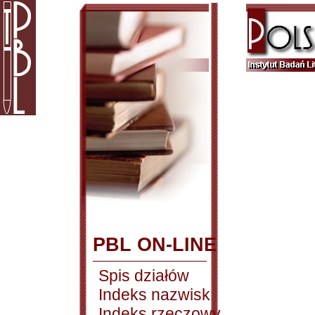
PBL ON-LINE
Spis działów
Indeks nazwisk
Indeks rzeczowy