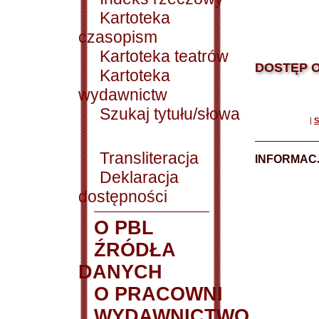
Kartoteka
czasopism
Kartoteka teatrów
DOSTĘP O
Kartoteka
wydawnictw
Szukaj tytułu/słowa
|
S
Transliteracja
INFORMACJ
Deklaracja
dostępności
O PBL
ŹRÓDŁA
DANYCH
O PRACOWNI
WYDAWNICTWO