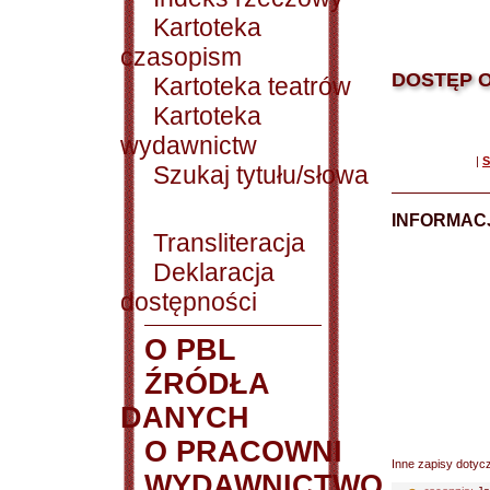
Kartoteka
czasopism
DOSTĘP O
Kartoteka teatrów
Kartoteka
wydawnictw
|
S
Szukaj tytułu/słowa
INFORMACJ
Transliteracja
Deklaracja
dostępności
O PBL
ŹRÓDŁA
DANYCH
O PRACOWNI
Inne zapisy dotyc
WYDAWNICTWO