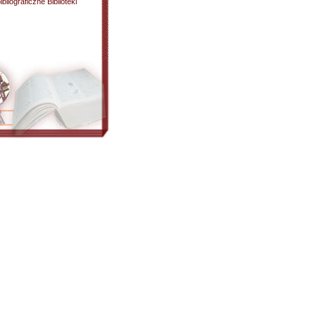
liograficzne Biblioteki