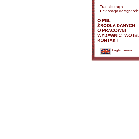
Transliteracja
Deklaracja dostępnośc
O PBL
ŹRÓDŁA DANYCH
O PRACOWNI
WYDAWNICTWO IB
KONTAKT
English version