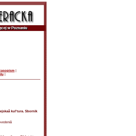
czasopism
|
ułu
|
jskaâ kul'tura. Sbornik
ovedeniâ