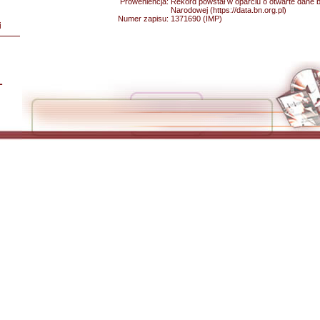
Proweniencja:
Rekord powstał w oparciu o otwarte dane bib
Narodowej (https://data.bn.org.pl)
Numer zapisu:
1371690 (IMP)
i
L