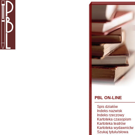
PBL ON-LINE
Spis działów
Indeks nazwisk
Indeks rzeczowy
Kartoteka czasopism
Kartoteka teatrów
Kartoteka wydawnictw
Szukaj tytułu/słowa