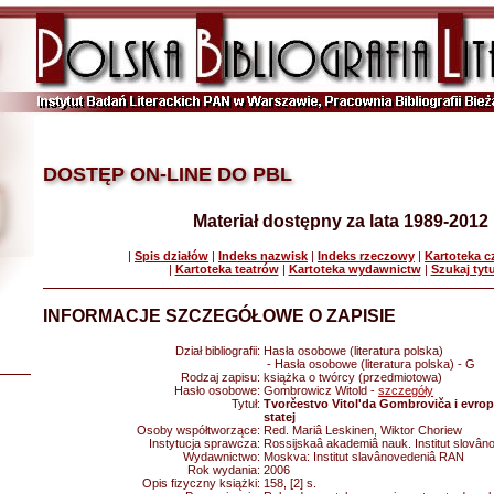
DOSTĘP ON-LINE DO PBL
Materiał dostępny za lata 1989-2012
|
Spis działów
|
Indeks nazwisk
|
Indeks rzeczowy
|
Kartoteka 
|
Kartoteka teatrów
|
Kartoteka wydawnictw
|
Szukaj tyt
INFORMACJE SZCZEGÓŁOWE O ZAPISIE
Dział bibliografii:
Hasła osobowe (literatura polska)
- Hasła osobowe (literatura polska) - G
Rodzaj zapisu:
książka o twórcy (przedmiotowa)
Hasło osobowe:
Gombrowicz Witold -
szczegóły
Tytuł:
Tvorčestvo Vitol'da Gombroviča i evrope
statej
Osoby współtworzące:
Red. Mariâ Leskinen, Wiktor Choriew
Instytucja sprawcza:
Rossijskaâ akademiâ nauk. Institut slovân
Wydawnictwo:
Moskva: Institut slavânovedeniâ RAN
Rok wydania:
2006
Opis fizyczny książki:
158, [2] s.