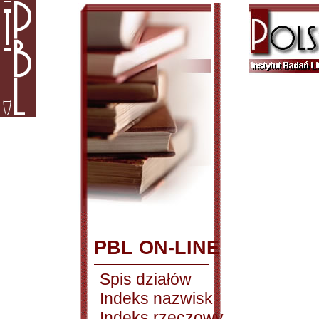
PBL ON-LINE
Spis działów
Indeks nazwisk
Indeks rzeczowy