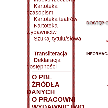
Kartoteka
czasopism
Kartoteka teatrów
DOSTĘP O
Kartoteka
wydawnictw
Szukaj tytułu/słowa
|
S
Transliteracja
INFORMACJ
Deklaracja
dostępności
O PBL
ŹRÓDŁA
DANYCH
O PRACOWNI
WYDAWNICTWO