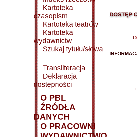
Kartoteka
DOSTĘP O
czasopism
Kartoteka teatrów
Kartoteka
|
S
wydawnictw
Szukaj tytułu/słowa
INFORMACJ
Transliteracja
Deklaracja
dostępności
O PBL
ŹRÓDŁA
DANYCH
O PRACOWNI
WYDAWNICTWO