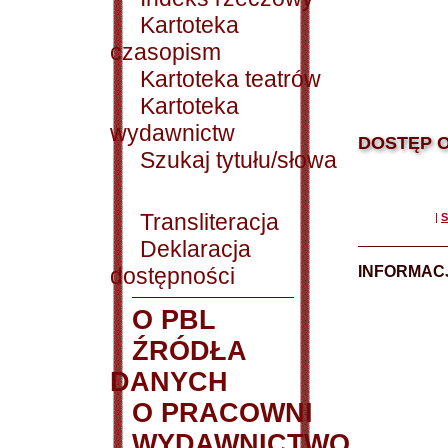
Kartoteka
czasopism
Kartoteka teatrów
Kartoteka
wydawnictw
DOSTĘP O
Szukaj tytułu/słowa
Transliteracja
|
S
Deklaracja
dostępności
INFORMACJ
O PBL
ŹRÓDŁA
DANYCH
O PRACOWNI
WYDAWNICTWO