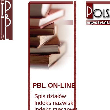
PBL ON-LINE
Spis działów
Indeks nazwisk
Indeks rzeczowy