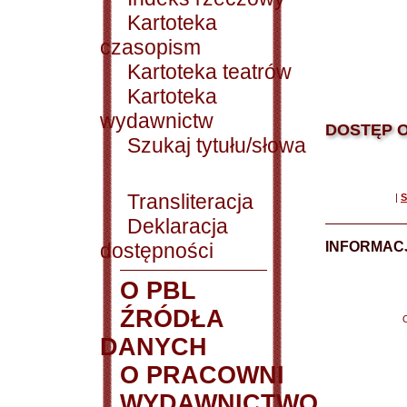
Kartoteka
czasopism
Kartoteka teatrów
Kartoteka
wydawnictw
DOSTĘP O
Szukaj tytułu/słowa
Transliteracja
|
S
Deklaracja
dostępności
INFORMACJ
O PBL
ŹRÓDŁA
DANYCH
O PRACOWNI
WYDAWNICTWO