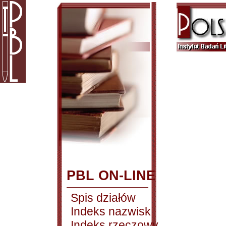
PBL ON-LINE
Spis działów
Indeks nazwisk
Indeks rzeczowy