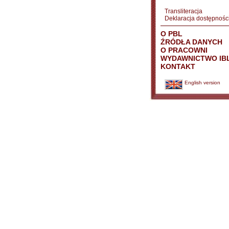
Transliteracja
Deklaracja dostępnośc
O PBL
ŹRÓDŁA DANYCH
O PRACOWNI
WYDAWNICTWO IB
KONTAKT
English version