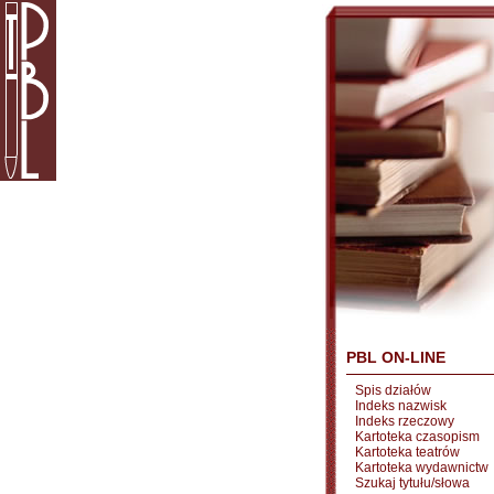
PBL ON-LINE
Spis działów
Indeks nazwisk
Indeks rzeczowy
Kartoteka czasopism
Kartoteka teatrów
Kartoteka wydawnictw
Szukaj tytułu/słowa