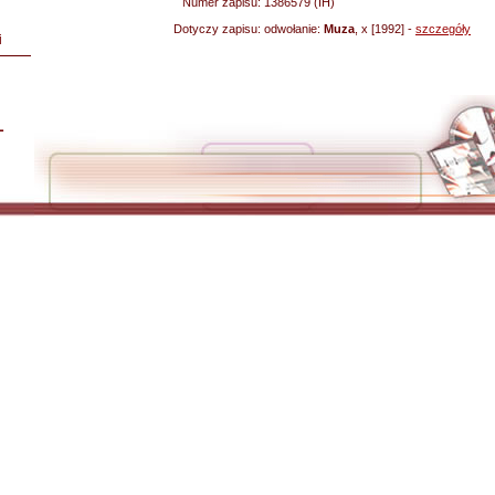
Numer zapisu:
1386579 (IH)
Dotyczy zapisu:
odwołanie:
Muza
, x [1992] -
szczegóły
i
L