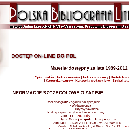
DOSTĘP ON-LINE DO PBL
Materiał dostępny za lata 1989-2012
|
Spis działów
|
Indeks nazwisk
|
Indeks rzeczowy
|
Kartoteka 
|
Kartoteka teatrów
|
Kartoteka wydawnictw
|
Szukaj tyt
INFORMACJE SZCZEGÓŁOWE O ZAPISIE
Dział bibliografii:
Zagadnienia specjalne
- Wydawnictwa
- Firmy wydawnicze
Rodzaj zapisu:
artykuł w haśle rzeczowym
Autor:
(Ł) -
szczegóły
Tytuł:
Gorzej w spółce, lepiej w grupie
Adnotacje:
sprawozdanie finansowe za 2003 rok
Źródło:
Biblioteka Analiz, 2004 nr 13 s. 17-19 -
szc