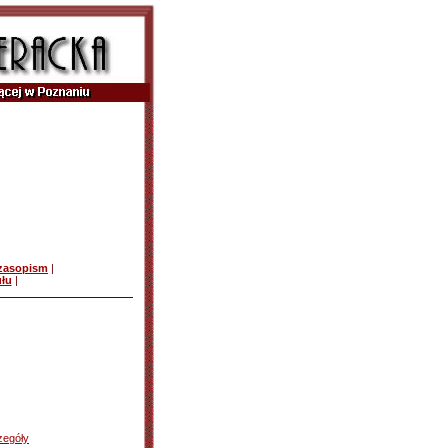
czasopism
|
ułu
|
zegóły