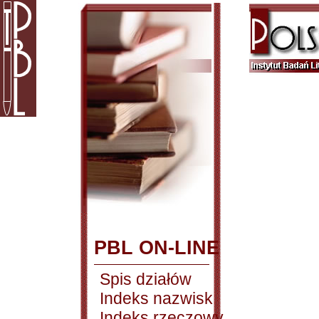
PBL ON-LINE
Spis działów
Indeks nazwisk
Indeks rzeczowy