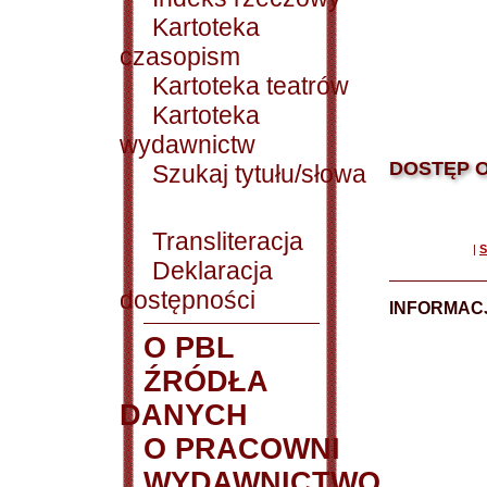
Kartoteka
czasopism
Kartoteka teatrów
Kartoteka
wydawnictw
DOSTĘP O
Szukaj tytułu/słowa
Transliteracja
|
S
Deklaracja
dostępności
INFORMACJ
O PBL
ŹRÓDŁA
DANYCH
O PRACOWNI
WYDAWNICTWO