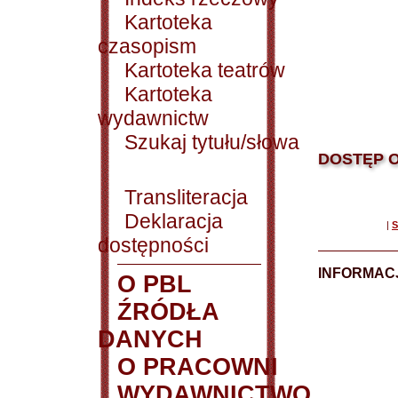
Kartoteka
czasopism
Kartoteka teatrów
Kartoteka
wydawnictw
Szukaj tytułu/słowa
DOSTĘP O
Transliteracja
Deklaracja
|
S
dostępności
INFORMACJ
O PBL
ŹRÓDŁA
DANYCH
O PRACOWNI
WYDAWNICTWO