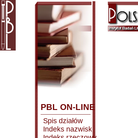
PBL ON-LINE
Spis działów
Indeks nazwisk
Indeks rzeczowy