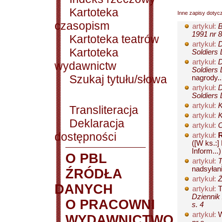
Kartoteka
Inne zapisy dotyc
czasopism
artykuł:
B
1991 nr 8
Kartoteka teatrów
artykuł:
D
Kartoteka
Soldiers 
artykuł:
D
wydawnictw
Soldiers 
Szukaj tytułu/słowa
nagrody..
artykuł:
D
Soldiers 
artykuł:
K
Transliteracja
artykuł:
K
Deklaracja
artykuł:
O
dostępności
artykuł:
R
([W ks.:
Inform...)
O PBL
artykuł:
T
nadsyłani
ŹRÓDŁA
artykuł:
Ż
DANYCH
artykuł:
T
Dziennik 
O PRACOWNI
s. 4
artykuł:
W
WYDAWNICTWO