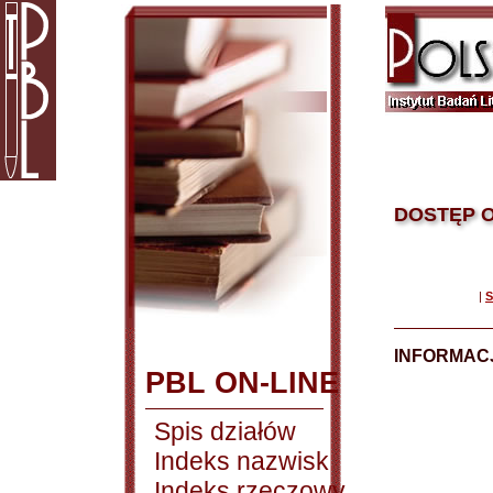
DOSTĘP O
|
S
INFORMACJ
PBL ON-LINE
Spis działów
Indeks nazwisk
Indeks rzeczowy