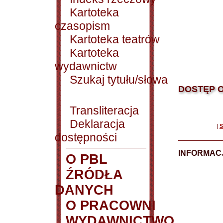
Kartoteka
czasopism
Kartoteka teatrów
Kartoteka
wydawnictw
Szukaj tytułu/słowa
DOSTĘP O
Transliteracja
Deklaracja
|
S
dostępności
INFORMACJ
O PBL
ŹRÓDŁA
DANYCH
O PRACOWNI
WYDAWNICTWO