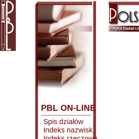
PBL ON-LINE
Spis działów
Indeks nazwisk
Indeks rzeczowy