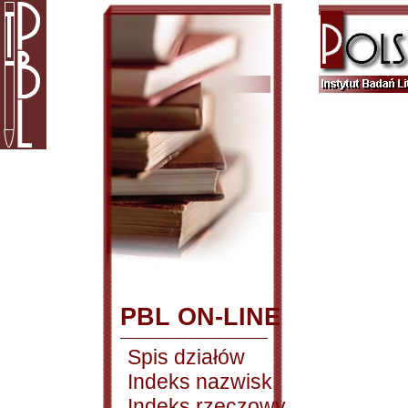
PBL ON-LINE
Spis działów
Indeks nazwisk
Indeks rzeczowy