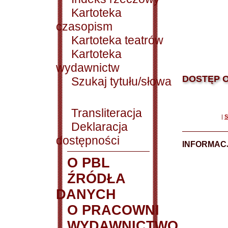
Kartoteka
czasopism
Kartoteka teatrów
Kartoteka
wydawnictw
DOSTĘP O
Szukaj tytułu/słowa
Transliteracja
|
S
Deklaracja
dostępności
INFORMACJ
O PBL
ŹRÓDŁA
DANYCH
O PRACOWNI
WYDAWNICTWO