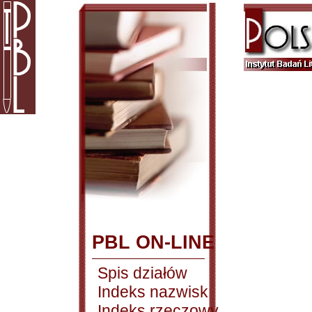
PBL ON-LINE
Spis działów
Indeks nazwisk
Indeks rzeczowy