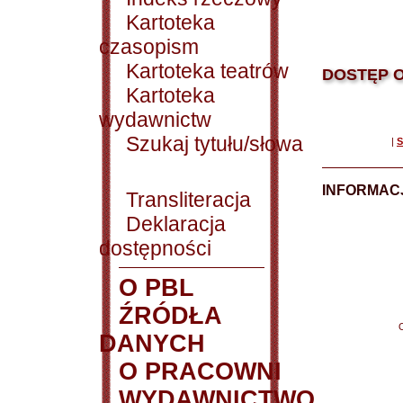
Kartoteka
czasopism
Kartoteka teatrów
DOSTĘP O
Kartoteka
wydawnictw
Szukaj tytułu/słowa
|
S
INFORMACJ
Transliteracja
Deklaracja
dostępności
O PBL
ŹRÓDŁA
DANYCH
O PRACOWNI
WYDAWNICTWO