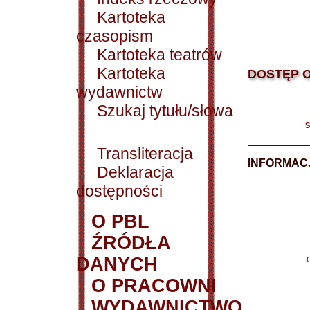
Kartoteka
czasopism
Kartoteka teatrów
Kartoteka
DOSTĘP O
wydawnictw
Szukaj tytułu/słowa
|
S
Transliteracja
INFORMACJ
Deklaracja
dostępności
O PBL
ŹRÓDŁA
DANYCH
O PRACOWNI
WYDAWNICTWO