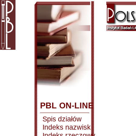
PBL ON-LINE
Spis działów
Indeks nazwisk
Indeks rzeczowy