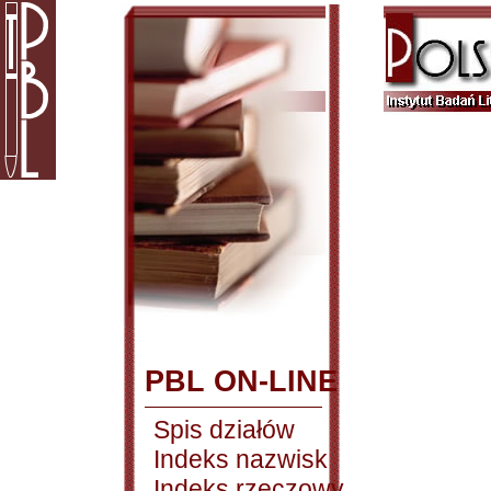
PBL ON-LINE
Spis działów
Indeks nazwisk
Indeks rzeczowy