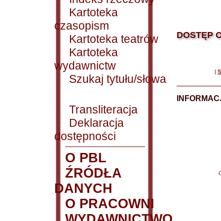
Kartoteka
czasopism
DOSTĘP O
Kartoteka teatrów
Kartoteka
wydawnictw
|
S
Szukaj tytułu/słowa
INFORMACJ
Transliteracja
Deklaracja
dostępności
O PBL
ŹRÓDŁA
DANYCH
O PRACOWNI
WYDAWNICTWO