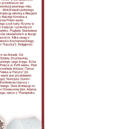
ie przedmurze we
ewolucji pewnego mitu.
. - Wokół epoki polskiego
radycją włoską a filiacjami
w Macieja Korwina a
znej Polski epoki
lego czyli ruiny Rzymu w
ie tradycje i synkretyzm
 wieku. Poglady Stanisława
w słowiańskich w liturgii.
 wzorce. Kilka uwag o
alności Kochanowskiego.
n "fraszka"]. Religijność
ze do Arkadii. Od
lżbiety Drużbackiej.
uskiego i jego kręgu. Echa
 Polsce w XVIII wieku. Piotr
zekłady Ariosta i Tassa
Polaka w Paryżu" [nt.
 utwór jest przekładem
o]. Nuncjusz Durini i
 Konfederaci barscy i
riniego. Dwa drobiazgi ze
ki Oświecenia [dot. Adama
iego; także o "Pamiętniku