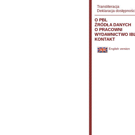
Transliteracja
Deklaracja dostępnośc
O PBL
ŹRÓDŁA DANYCH
O PRACOWNI
WYDAWNICTWO IB
KONTAKT
English version