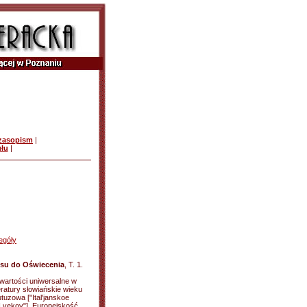
czasopism
|
ułu
|
egóły
su do Oświecenia
, T. 1.
 wartości uniwersalne w
teratury słowiańskie wieku
tuzowa ["Ital'janskoe
VI vekov"]. Europejskość