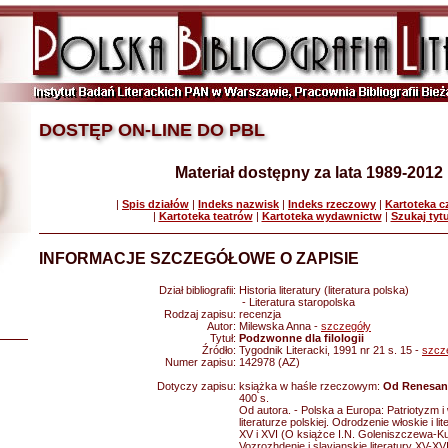
DOSTĘP ON-LINE DO PBL
Materiał dostępny za lata 1989-2012
|
Spis działów
|
Indeks nazwisk
|
Indeks rzeczowy
|
Kartoteka 
|
Kartoteka teatrów
|
Kartoteka wydawnictw
|
Szukaj tyt
INFORMACJE SZCZEGÓŁOWE O ZAPISIE
Dział bibliografii:
Historia literatury (literatura polska)
- Literatura staropolska
Rodzaj zapisu:
recenzja
Autor:
Milewska Anna -
szczegóły
Tytuł:
Podzwonne dla filologii
Źródło:
Tygodnik Literacki, 1991 nr 21 s. 15 -
szcz
Numer zapisu:
142978 (AZ)
Dotyczy zapisu:
książka w haśle rzeczowym:
Od Renesan
400 s.
Od autora. - Polska a Europa: Patriotyzm i
literaturze polskiej. Odrodzenie włoskie i li
XV i XVI (O książce I.N. Goleniszczewa-Ku
Vozrozhdenie i slavjanskie literatury XV-X