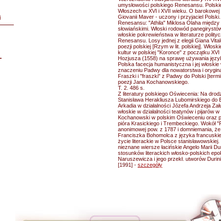
umysłowości polskiego Renesansu. Polsk
Włoszech w XVI i XVII wieku. O barokowej 
Giovanii Maver - uczony i przyjaciel Polski
i
Renesansu: "Athila" Miklosa Olaha między t
słowiańskimi. Włoski rodowód panegirystó
włoskie pokrewieństwa w literaturze polityc
Renesansu. Losy jednej z elegii Giana Vita
poezji polskiej [Rzym w lit. polskiej]. Włosk
kultur w polskiej "Koronce" z początku XVI
L
Hozjusza (1558) na sprawę używania językó
Polska facecja humanistyczna i jej włoskie
znaczeniu Padwy dla nowatorstwa i orygin
Fraszki i "fraszki" z Padwy do Polski [termi
poezji Jana Kochanowskiego.
T. 2. 486 s.
Z literatury polskiego Oświecenia: Na drod
Stanisława Herakliusza Lubomirskiego do E
Arkadia w działalności Józefa Andrzeja Zał
włoskie w działalności teatynów i pijarów w
Kochanowski w polskim Oświeceniu oraz pr
pióra Krasickiego i Trembeckiego. Wokół "
anonimowej pow. z 1787 i domniemania, że
Franciszka Bohomolca z języka francuskieg
życie literackie w Polsce stanisławowskiej.
nieznane wiersze łacińskie Angelo Marii Du
stosunków literackich włosko-polskich epo
Naruszewicza i jego przekł. utworów Durin
[1991] -
szczegóły