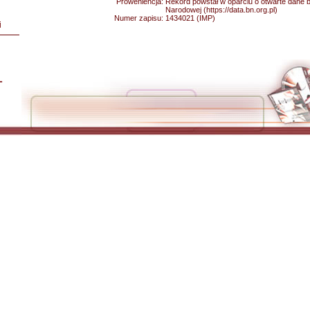
Proweniencja:
Rekord powstał w oparciu o otwarte dane bib
Narodowej (https://data.bn.org.pl)
Numer zapisu:
1434021 (IMP)
i
L