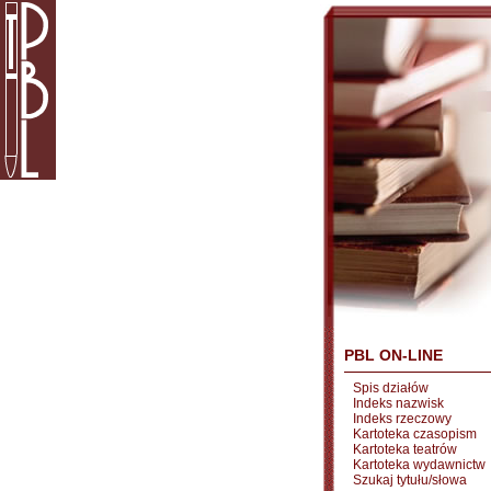
PBL ON-LINE
Spis działów
Indeks nazwisk
Indeks rzeczowy
Kartoteka czasopism
Kartoteka teatrów
Kartoteka wydawnictw
Szukaj tytułu/słowa