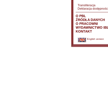
Transliteracja
Deklaracja dostępnośc
O PBL
ŹRÓDŁA DANYCH
O PRACOWNI
WYDAWNICTWO IB
KONTAKT
English version