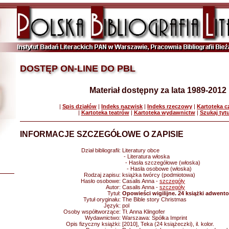
DOSTĘP ON-LINE DO PBL
Materiał dostępny za lata 1989-2012
|
Spis działów
|
Indeks nazwisk
|
Indeks rzeczowy
|
Kartoteka 
|
Kartoteka teatrów
|
Kartoteka wydawnictw
|
Szukaj tyt
INFORMACJE SZCZEGÓŁOWE O ZAPISIE
Dział bibliografii:
Literatury obce
- Literatura włoska
- Hasła szczegółowe (włoska)
- Hasła osobowe (włoska)
Rodzaj zapisu:
książka twórcy (podmiotowa)
Hasło osobowe:
Casalis Anna -
szczegóły
Autor:
Casalis Anna -
szczegóły
Tytuł:
Opowieści wigilijne. 24 książki adwent
Tytuł oryginału:
The Bible story Christmas
Język:
pol
Osoby współtworzące:
Tł. Anna Klingofer
Wydawnictwo:
Warszawa: Spółka Imprint
Opis fizyczny książki:
[2010], Teka (24 książeczki), il. kolor.