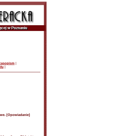
czasopism
|
ułu
|
owe. [Opowiadanie]