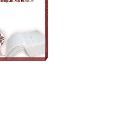
liograficzne Biblioteki