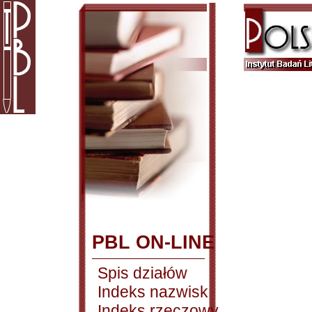
PBL ON-LINE
Spis działów
Indeks nazwisk
Indeks rzeczowy