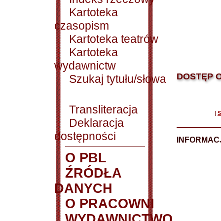
Kartoteka
czasopism
Kartoteka teatrów
Kartoteka
wydawnictw
DOSTĘP O
Szukaj tytułu/słowa
Transliteracja
|
S
Deklaracja
dostępności
INFORMACJ
O PBL
ŹRÓDŁA
DANYCH
O PRACOWNI
WYDAWNICTWO